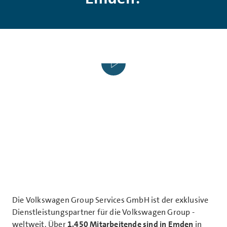
P
l
a
y
Die Volkswagen Group Services GmbH ist der exklusive
Dienstleistungs­partner für die Volkswagen Group -
weltweit. Über
1.450 Mitarbeitende sind in Emden
in