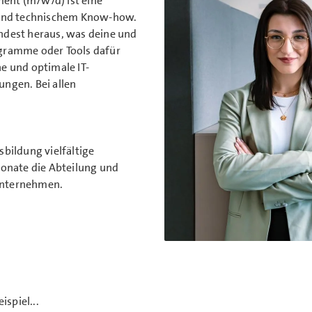
ent (m/w/d) ist eine
und technischem Know-how.
indest heraus, was deine und
gramme oder Tools dafür
e und optimale IT-
ngen. Bei allen
bildung vielfältige
Monate die Abteilung und
 Unternehmen.
g
ispiel...