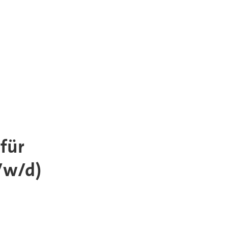
für
/w/d)