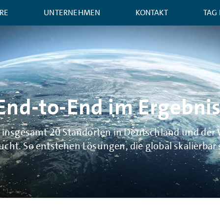
RE
UNTERNEHMEN
KONTAKT
TAG
End-to-End im Ergebnis
it insgesamt 20 Standorten in Deutschland und der 
cht. So entstehen Lösungen, die global skalierbar 