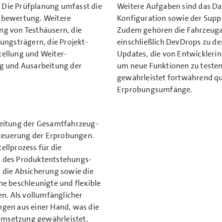
 Die Prüfplanung umfasst die
Weitere Aufgaben sind das D
s­bewertung. Weitere
Konfiguration sowie der Sup
ng von Testhäusern, die
Zudem gehören die Fahrzeug­a
gs­trägern, die Projekt­
einschließlich DevDrops zu de
tellung und Weiter­
Updates, die von Entwicklerin
ng und Ausarbeitung der
um neue Funktionen zu testen 
gewährleistet fortwährend qu
Erprobungsumfänge.
reitung der Gesamt­fahrzeug­
teuerung der Erprobungen.
ellprozess für die
g des Produkt­entstehungs­
d die Absicherung sowie die
ne beschleunigte und flexible
. Als voll­umfänglicher
tungen aus einer Hand, was die
e Umsetzung gewährleistet.