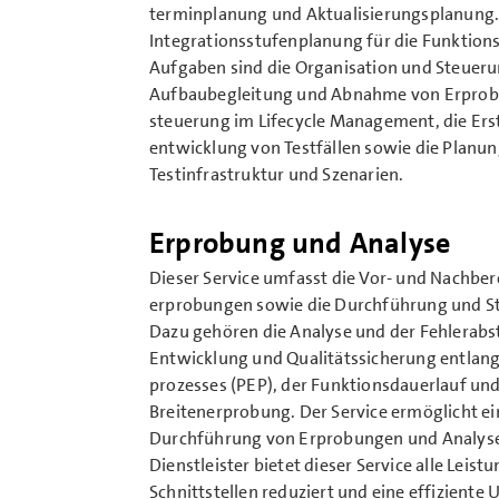
terminplanung und Aktualisierungs­planung.
Integrationsstufenplanung für die Funktion
Aufgaben sind die Organisation und Steueru
Aufbau­begleitung und Abnahme von Erprobun
steuerung im Lifecycle Management, die Ers
entwicklung von Testfällen sowie die Planu
Testinfrastruktur und Szenarien.
Erprobung und Analyse
Dieser Service umfasst die Vor- und Nach­be
erprobungen sowie die Durchführung und S
Dazu gehören die Analyse und der Fehler­abst
Entwicklung und Qualitäts­sicherung entlan
prozesses (PEP), der Funktions­dauerlauf un
Breiten­erprobung. Der Service ermöglicht ei
Durch­führung von Erprobungen und Analysen
Dienstleister bietet dieser Service alle Leis
Schnitt­stellen reduziert und eine effizient