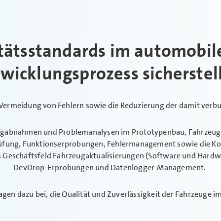
tätsstandards im automobil
wicklungsprozess sicherstel
 und Vermeidung von Fehlern sowie die Reduzierung der damit ve
ug­abnahmen und Problem­analysen im Prototypenbau, Fahrzeu
rüfung, Funktions­erprobungen, Fehler­management sowie die K
Geschäftsfeld Fahrzeug­aktualisierungen (Software und Hardwar
DevDrop-Erprobungen und Datenlogger-Management.
agen dazu bei, die Qualität und Zuverlässigkeit der Fahrzeuge 